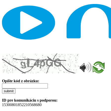
Opíšte kód z obrázku:
submit
ID pre komunikáciu s podporou:
15300801852210568680