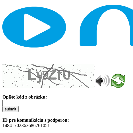
Opíšte kód z obrázku:
submit
ID pre komunikáciu s podporou:
14841702863686761051