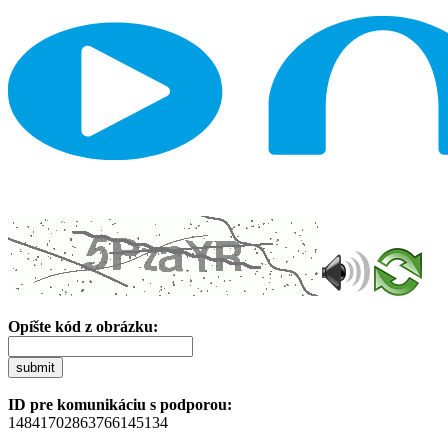
Opíšte kód z obrázku:
submit
ID pre komunikáciu s podporou:
14841702863766145134