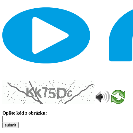
Opíšte kód z obrázku:
submit