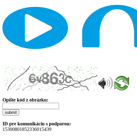
Opíšte kód z obrázku:
submit
ID pre komunikáciu s podporou:
15300801852336015439