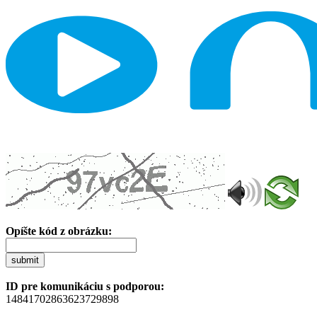
Opíšte kód z obrázku:
submit
ID pre komunikáciu s podporou:
14841702863623729898