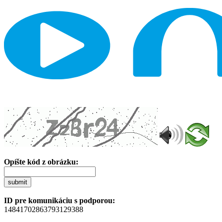
Opíšte kód z obrázku:
submit
ID pre komunikáciu s podporou:
14841702863793129388