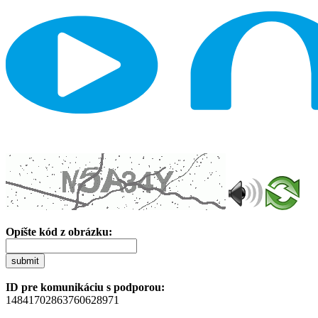
Opíšte kód z obrázku:
submit
ID pre komunikáciu s podporou:
14841702863760628971