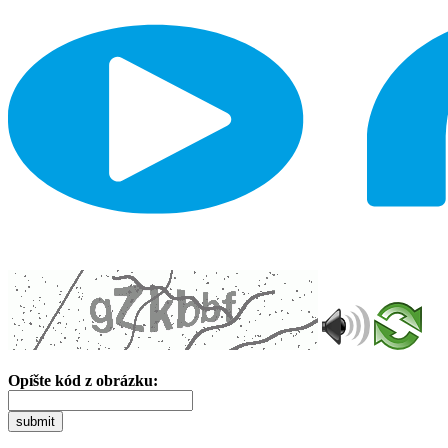
Opíšte kód z obrázku:
submit