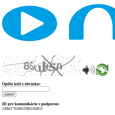
Opíšte kód z obrázku:
submit
ID pre komunikáciu s podporou:
14841702863586104811