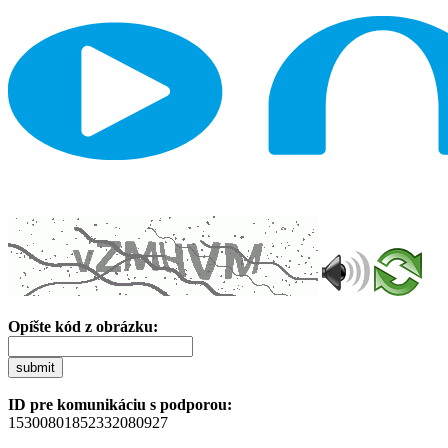
Opíšte kód z obrázku:
submit
ID pre komunikáciu s podporou:
15300801852332080927