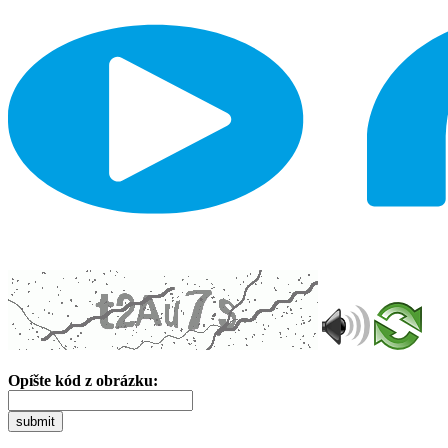
Opíšte kód z obrázku:
submit