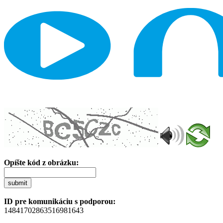
Opíšte kód z obrázku:
submit
ID pre komunikáciu s podporou:
14841702863516981643