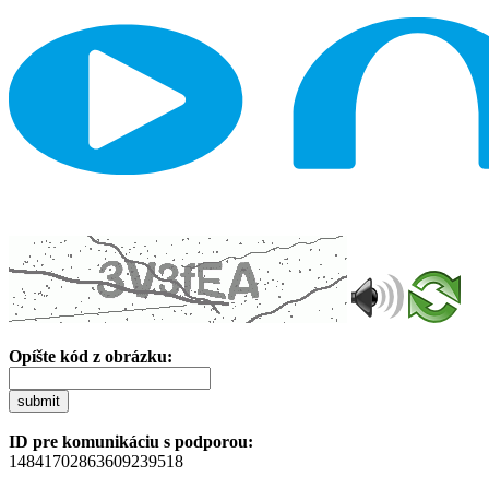
Opíšte kód z obrázku:
submit
ID pre komunikáciu s podporou:
14841702863609239518