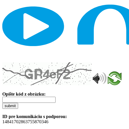
Opíšte kód z obrázku:
submit
ID pre komunikáciu s podporou:
14841702863755870346