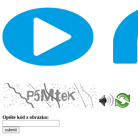
Opíšte kód z obrázku:
submit