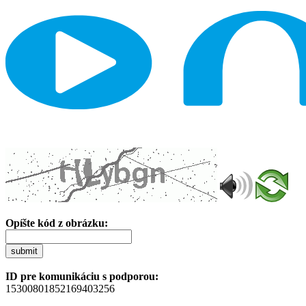
Opíšte kód z obrázku:
submit
ID pre komunikáciu s podporou:
15300801852169403256