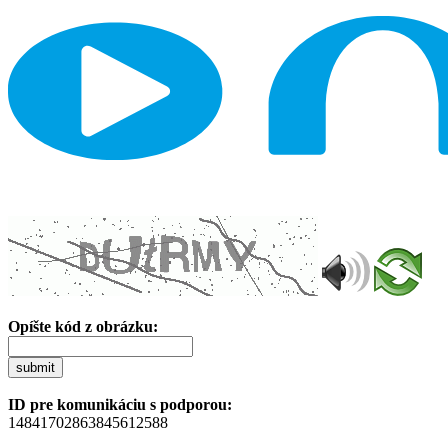
Opíšte kód z obrázku:
submit
ID pre komunikáciu s podporou:
14841702863845612588