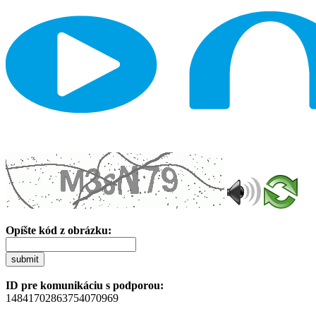
Opíšte kód z obrázku:
submit
ID pre komunikáciu s podporou:
14841702863754070969