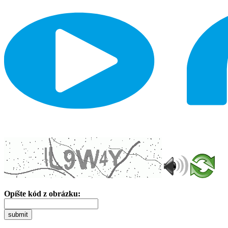
Opíšte kód z obrázku:
submit