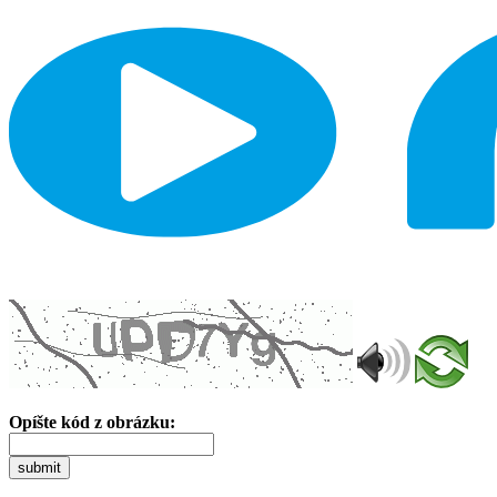
Opíšte kód z obrázku:
submit