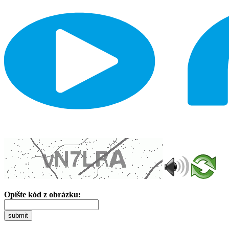
Opíšte kód z obrázku:
submit