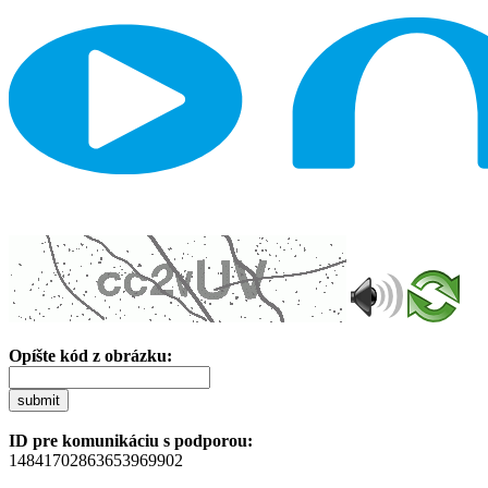
Opíšte kód z obrázku:
submit
ID pre komunikáciu s podporou:
14841702863653969902