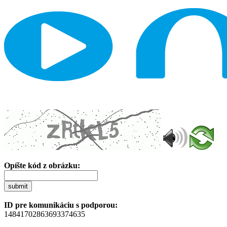
Opíšte kód z obrázku:
submit
ID pre komunikáciu s podporou:
14841702863693374635