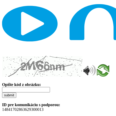
Opíšte kód z obrázku:
submit
ID pre komunikáciu s podporou:
14841702863629300013