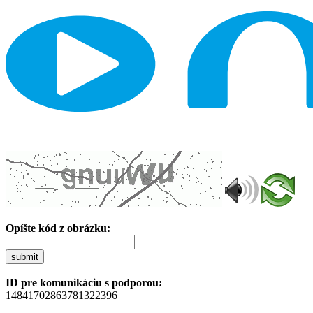
Opíšte kód z obrázku:
submit
ID pre komunikáciu s podporou:
14841702863781322396