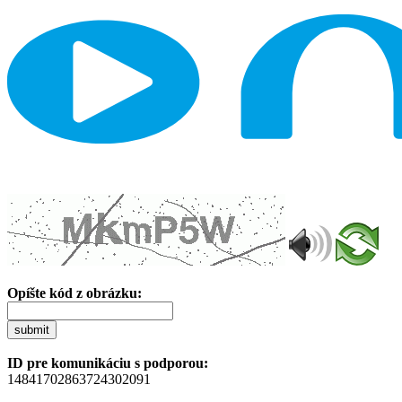
Opíšte kód z obrázku:
submit
ID pre komunikáciu s podporou:
14841702863724302091