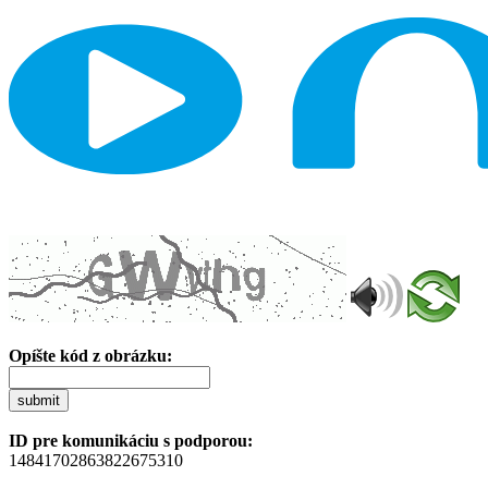
Opíšte kód z obrázku:
submit
ID pre komunikáciu s podporou:
14841702863822675310