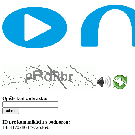
Opíšte kód z obrázku:
submit
ID pre komunikáciu s podporou:
14841702863797253693