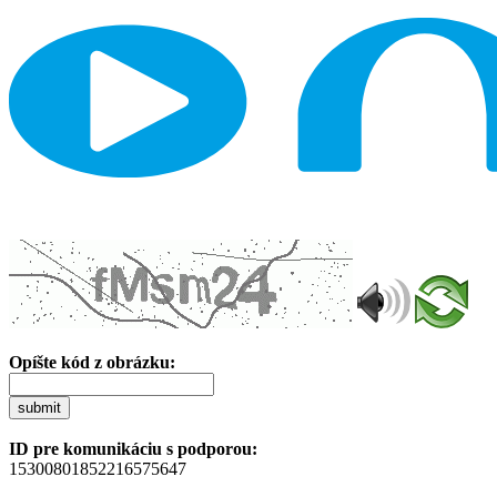
Opíšte kód z obrázku:
submit
ID pre komunikáciu s podporou:
15300801852216575647