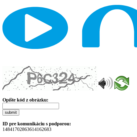
Opíšte kód z obrázku:
submit
ID pre komunikáciu s podporou:
14841702863614162683