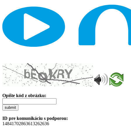
Opíšte kód z obrázku:
submit
ID pre komunikáciu s podporou:
14841702863613262636