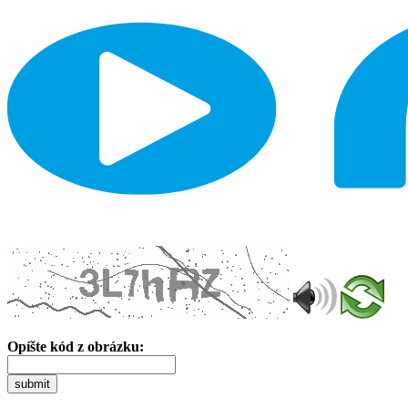
Opíšte kód z obrázku:
submit