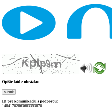
Opíšte kód z obrázku:
submit
ID pre komunikáciu s podporou:
14841702863683353870