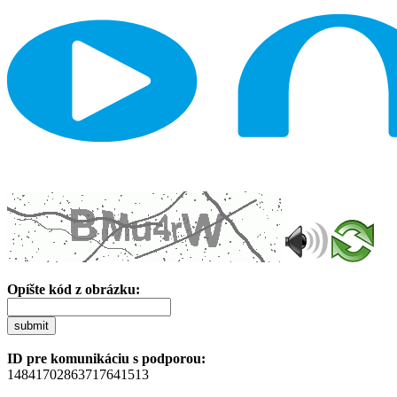
Opíšte kód z obrázku:
submit
ID pre komunikáciu s podporou:
14841702863717641513