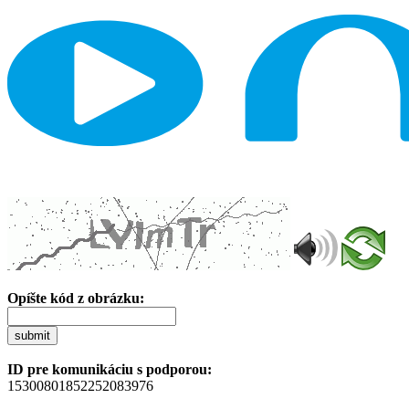
Opíšte kód z obrázku:
submit
ID pre komunikáciu s podporou:
15300801852252083976