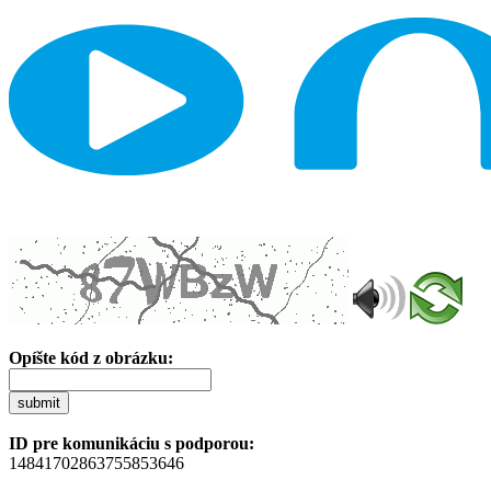
Opíšte kód z obrázku:
submit
ID pre komunikáciu s podporou:
14841702863755853646