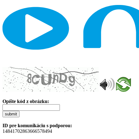
Opíšte kód z obrázku:
submit
ID pre komunikáciu s podporou:
14841702863666578494