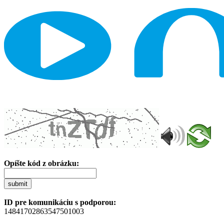
Opíšte kód z obrázku:
submit
ID pre komunikáciu s podporou:
14841702863547501003