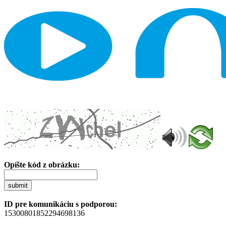
Opíšte kód z obrázku:
submit
ID pre komunikáciu s podporou:
15300801852294698136