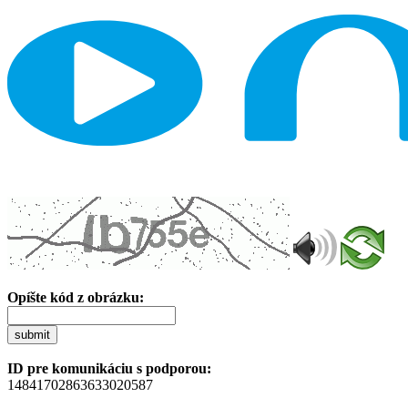
Opíšte kód z obrázku:
submit
ID pre komunikáciu s podporou:
14841702863633020587