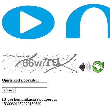
Opíšte kód z obrázku:
submit
ID pre komunikáciu s podporou:
15300801852373150680