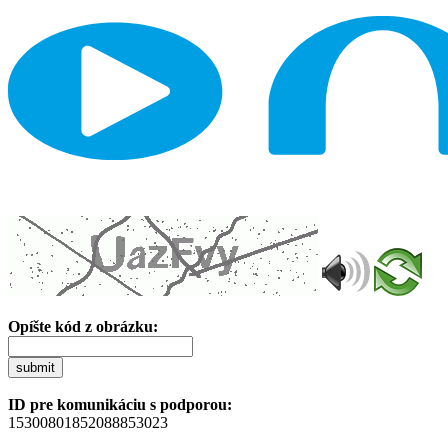
Opíšte kód z obrázku:
submit
ID pre komunikáciu s podporou:
15300801852088853023