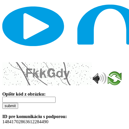
Opíšte kód z obrázku:
submit
ID pre komunikáciu s podporou:
14841702863612284490