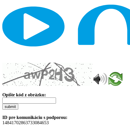
Opíšte kód z obrázku:
submit
ID pre komunikáciu s podporou:
14841702863733084653