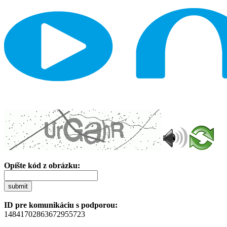
Opíšte kód z obrázku:
submit
ID pre komunikáciu s podporou:
14841702863672955723