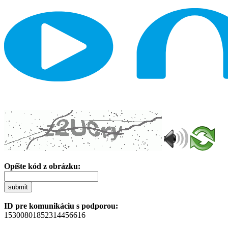
Opíšte kód z obrázku:
submit
ID pre komunikáciu s podporou:
15300801852314456616