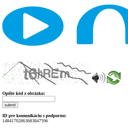
Opíšte kód z obrázku:
submit
ID pre komunikáciu s podporou:
14841702863683847596