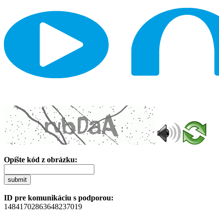
Opíšte kód z obrázku:
submit
ID pre komunikáciu s podporou:
14841702863648237019