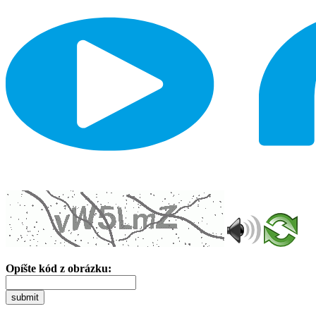
Opíšte kód z obrázku:
submit